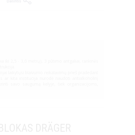
Dalintis
a iki 2,5 - 3,0 metrų), 3 pūtimo antgaliai, rankinės
trukcija.
ojai laikytųsi blaivumo reikalavimų prieš pradedant
ar kita institucija nurodė naudoti antialkoholinį
tikrinti savo saugumą kelyje, tiek organizacijoms,
OBLOKAS DRÄGER