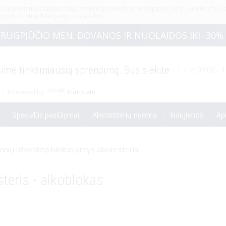
s ir analitiniais tikslais šioje svetainėje naudojame slapukus (ang. „cookies"). Ju
ymus ir ištrindami įrašytus slapukus.
RUGPJŪČIO MĖN. DOVANOS IR NUOLAIDOS IKI -30%.
ime tinkamiausią sprendimą. Susisiekite.
I-V: 08:00 - 1
Vienkartinia
su metrologine
Powered by
Translate
kra
Pusiau profesionalūs
elektrocheminiai alkotesteriai
Specialūs pasiūlymai
Alkotesterių nuoma
Naujienos
Ap
nių užvedimą blokuojantys alkotesteriai
otesteriams
teris - alkoblokas