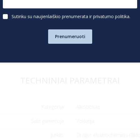
Sutinku su naujienlaiškio prenumerata ir
privatumo politika
.
i
Patikima „Alcotest“
technologija plačiai naudojama
Prenumeruoti
policijos eismo kontrolės
institucijose, užtikrinant tikslumą
TECHNINIAI PARAMETRAI
Kategorija
Alkoblokas
Šalis gamintoja
Vokietija
Jutiklis
Dräger elektrocheminis (šil