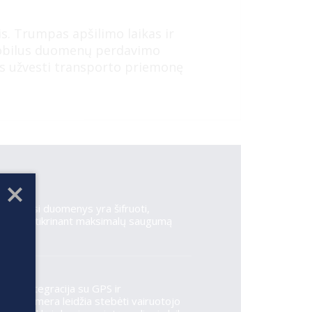
mis. Trumpas apšilimo laikas ir
mobilus duomenų perdavimo
us užvesti transporto priemonę
Visi duomenys yra šifruoti,
užtikrinant maksimalų saugumą
Integracija su GPS ir
kamera leidžia stebėti vairuotojo