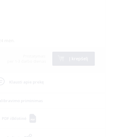
24 mėn.
Pristatymas:
Į krepšelį
per 1-3 darbo dienas
Klausti apie prekę
alibravimo priminimas
PDF išklotinė