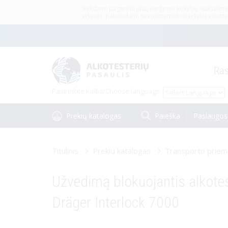
Siekdami pagerinti jūsų naršymo kokybę, statistiniai
atšaukti pakeisdami savo interneto naršyklės nustat
ALKOTESTERIAI
Ras
Profesionalūs alkotesteriai
Alkotesteriai 
Pasirinkite kalbą/
Choose language
:
pati
Prekių katalogas
Paieška
Paslaugos
Titulinis
Prekių katalogas
Transporto priemo
Monetiniai alkotesteriai
Priedai alk
Užvedimą blokuojantis alkotes
Dräger Interlock 7000
ALKOHOLIO, NARKOTIKŲ TESTAI