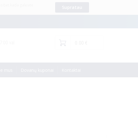
os bet kada galėsite
Supratau
7:00 val.
0.00 €
i alkotesteriai
Transporto priemonių
užvedimą blokuojantys
ie mus
Dovanų kuponai
Kontaktai
alkotesteriai