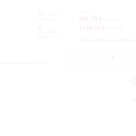
Kaina:
991.73 €
(be PVM)
1199.99 €
(su PVM)
kotikų poveikį
ys akiniai
Prekei suteikiama garantija:
K