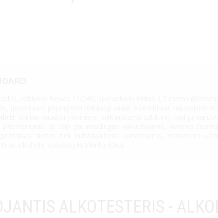
UDARO
 dalis), valdymo blokas 12/24V, spyruoklinis laidas 1,5 metro (išsitempi
iklis, įprastiniam prijungimui reikalingi laidai, 6 kembrikai, naudojimo ins
doti:
Skirtas naudoti įmonėms, siekiančioms užtikrinti, kad jų vairuot
priemonėmis. Jis taip pat naudingas vairuotojams, kuriems teismas 
s prietaisas skirtas tiek individualiems vartotojams, norintiems už
i su alkoholiu susijusių incidentų riziką.
JANTIS ALKOTESTERIS - ALK