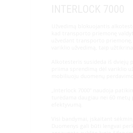
INTERLOCK 7000
Užvedimą blokuojantis alkotest
kad transporto priemonę valdytų 
užvedant transporto priemonę, o 
variklio užvedimą, taip užtikrin
Alkotesteris susideda iš dviejų 
priima sprendimą dėl variklio u
mobiliuoju duomenų perdavimo mo
„Interlock 7000“ naudoja patikim
turėdama daugiau nei 60 metų p
efektyvumą.
Visi bandymai, įskaitant sėkmin
Duomenys gali būti lengvai perk