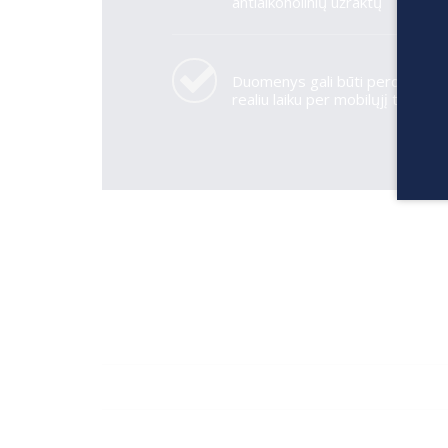
antialkoholinių užraktų
Duomenys gali būti perduodam
realiu laiku per mobilųjį tinklą