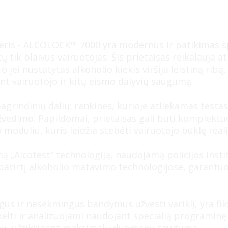
eris - ALCOLOCK™ 7000 yra modernus ir patikimas sp
tik blaivus vairuotojas. Šis prietaisas reikalauja atl
jei nustatytas alkoholio kiekis viršija leistiną rib
ant vairuotojo ir kitų eismo dalyvių saugumą.
pagrindinių dalių: rankinės, kurioje atliekamas testa
žvedimo. Papildomai, prietaisas gali būti komplekt
duliu, kuris leidžia stebėti vairuotojo būklę realiu
ą „Alcotest“ technologiją, naudojamą policijos insti
atirtį alkoholio matavimo technologijose, garantuoj
gus ir nesėkmingus bandymus užvesti variklį, yra fik
elti ir analizuojami naudojant specialią programinę 