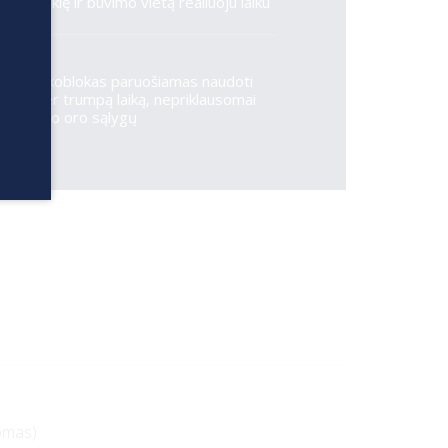
būklę ir buvimo vietą realiuoju laiku
Alkoblokas paruošiamas naudoti
per trumpą laiką, nepriklausomai
nuo oro sąlygų
domas)