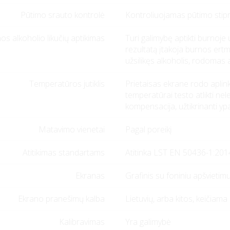
Pūtimo srauto kontrolė
Kontroliuojamas pūtimo stipru
os alkoholio likučių aptikimas
Turi galimybę aptikti burnoje u
rezultatą įtakoja burnos ert
užsilikęs alkoholis, rodomas
Temperatūros jutiklis
Prietaisas ekrane rodo aplin
temperatūrai testo atlikti n
kompensacija, užtikrinanti ypa
Matavimo vienetai
Pagal poreikį
Atitikimas standartams
Atitinka LST EN 50436-1:20
Ekranas
Grafinis su foniniu apšvietim
Ekrano pranešimų kalba
Lietuvių, arba kitos, keičia
Kalibravimas
Yra galimybė