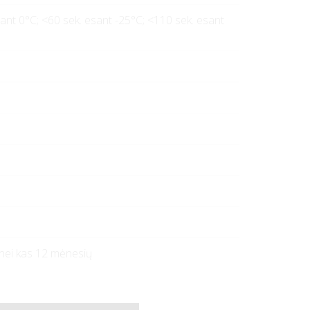
sant 0°C; <60 sek. esant -25°C; <110 sek. esant
 nei kas 12 mėnesių