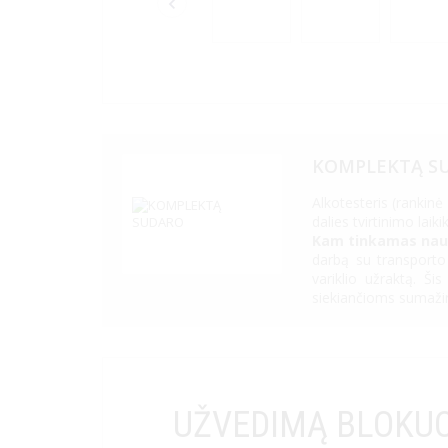
KOMPLEKTĄ S
Alkotesteris (rankinė
dalies tvirtinimo laik
Kam tinkamas nau
darbą su transporto 
variklio užraktą. Ši
siekiančioms sumažint
UŽVEDIMĄ BLOKUO