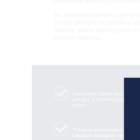
apsaugota aukšto lygio šifrav
Šis alkoblokas išsiskiria greitu 
tikslus alkoholio atpažinimas
modulis leidžia atsakingiems a
būnant neblaiviu.
Vairuotojas atlieka testą greitai 
patogiai, o rezultatai pateikiami
aiškiai
Tinkamas vairuotojams, kuriem
taikomas draudimas vairuoti be