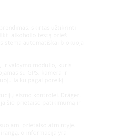
rendimas, skirtas užtikrinti
ikti alkoholio testą prieš
ą, sistema automatiškai blokuoja
s, ir valdymo modulio, kuris
uojamas su GPS, kamera ir
oju laiku pagal poreikį.
tucijų eismo kontrolei. Dräger,
a šio prietaiso patikimumą ir
suojami prietaiso atmintyje.
įrangą, o informacija yra