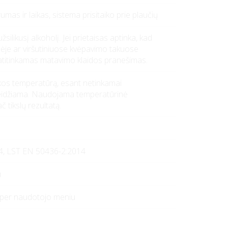
mas ir laikas, sistema prisitaiko prie plaučių
žsilikusį alkoholį. Jei prietaisas aptinka, kad
mėje ar viršutiniuose kvėpavimo takuose
 atitinkamas matavimo klaidos pranešimas.
kos temperatūrą, esant netinkamai
eleidžiama. Naudojama temperatūrinė
č tikslų rezultatą.
14, LST EN 50436-2:2014
u
ma per naudotojo meniu