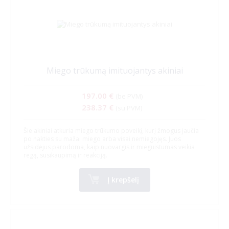
Miego trūkumą imituojantys akiniai
197.00 €
(be PVM)
238.37 €
(su PVM)
Šie akiniai atkuria miego trūkumo poveikį, kurį žmogus jaučia
po nakties su mažai miego arba visai nemiegojęs. Juos
užsidėjus parodoma, kaip nuovargis ir mieguistumas veikia
regą, susikaupimą ir reakciją.
Į krepšelį