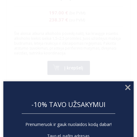
197.00 €
(be PVM)
238.37 €
(su PVM)
Šie akiniai atkuria alkoholio poveikį naktį, kai kraujyje esantis
alkoholio kiekis siekia 1,5–2,5 promilės. Juos užsidėjus mažėja
budrumas, lėtėja reakcija ir iškraipomas regėjimas. Pakinta
atstumo suvokimas, prastėja periferinis matymas, dvejinasi
vaizdas, sutrinka koordinacija.
Į krepšelį
-10% TAVO UŽSAKYMUI
Prenumeruok ir gauk nuolaidos kodą dabar!
Tavo el. pašto adresas