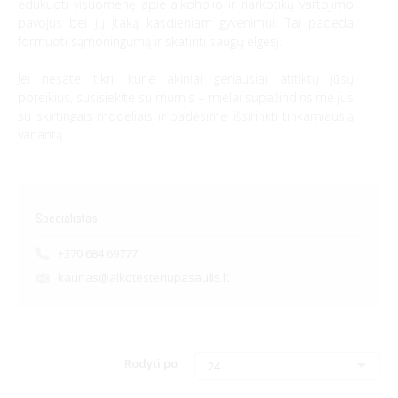
edukuoti visuomenę apie alkoholio ir narkotikų vartojimo
pavojus bei jų įtaką kasdieniam gyvenimui. Tai padeda
ALKOHOLIO, NARKOTIKŲ TESTAI
formuoti sąmoningumą ir skatinti saugų elgesį.
Jei nesate tikri, kurie akiniai geriausiai atitiktų jūsų
poreikius, susisiekite su mumis – mielai supažindinsime jus
su skirtingais modeliais ir padėsime išsirinkti tinkamiausią
variantą.
Alkoholio, narkotikų aptikimo testai
Specialistas
+370 684 69777
kaunas@alkotesteriupasaulis.lt
Alkoholio, narkotikų poveikį imituojantys akiniai
Rodyti po
24