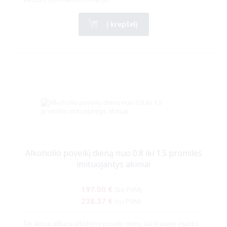
Į krepšelį
Alkoholio poveikį dieną nuo 0.8 iki 1.5 promilės
imituojantys akiniai
197.00 €
(be PVM)
238.37 €
(su PVM)
Šie akiniai atkuria alkoholio poveikį dieną, kai kraujyje esantis