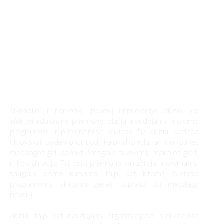
Dovanų kuponai
Vienkartiniai alkotesteriai
Kontaktai
Alkoholio, narkotikų poveikį
imituojantys akiniai
Transporto priemonių užvedimą blokuojantys
Alkoholio ir narkotikų poveikį imituojantys akiniai yra
alkotesteriai
efektyvi edukacinė priemonė, plačiai naudojama mokymo
programose ir prevencinėse veiklose. Šie akiniai padeda
tikroviškai pademonstruoti, kaip alkoholis ar narkotinės
medžiagos gali paveikti žmogaus suvokimą, reakcijos greitį
Monetiniai alkotesteriai
ir koordinaciją. Tai puiki priemonė vairuotojų mokymams,
saugaus eismo kursams, taip pat kitoms švietimo
programoms, skirtoms geriau suprasti šių medžiagų
poveikį.
Priedai alkotesteriams
Akiniai taip pat naudojami organizacijose, siekiančiose