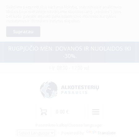
Siekdami pagerinti jūsų naršymo kokybę, statistiniais ir analitiniais
ALKOTESTERIAI
tikslais šioje svetainėje naudojame slapukus (ang. „cookies"). Juos
bet kada galėsite atšaukti pakeisdami savo interneto naršyklės
nustatymus ir ištrindami įrašytus slapukus.
Prekių katalogas
Supratau
Paieška
RUGPJŪČIO MĖN. DOVANOS IR NUOLAIDOS IKI
Profesionalūs alkotesteriai
-30%.
Paslaugos
I-V: 08:00 - 17:00 val.
Specialūs pasiūlymai
Alkotesteriai su metrologine patikra
Alkotesterių nuoma
Naujienos
0.00 €
Pasirinkite kalbą/
Apie mus
Choose language
:
Pusiau profesionalūs elektrocheminiai alkotesteriai
Powered by
Translate