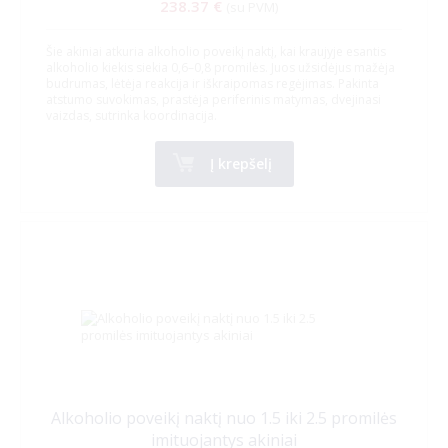
238.37 €
(su PVM)
Šie akiniai atkuria alkoholio poveikį naktį, kai kraujyje esantis
alkoholio kiekis siekia 0,6–0,8 promilės. Juos užsidėjus mažėja
budrumas, lėtėja reakcija ir iškraipomas regėjimas. Pakinta
atstumo suvokimas, prastėja periferinis matymas, dvejinasi
vaizdas, sutrinka koordinacija.
Į krepšelį
Alkoholio poveikį naktį nuo 1.5 iki 2.5 promilės
imituojantys akiniai