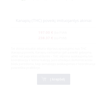
Kanapių (THC) poveikį imituojantys akiniai
197.00 €
(be PVM)
238.37 €
(su PVM)
Šie akiniai vizualiai atkuria stipraus apsvaigimo nuo THC
(kanapių) poveikį. Kanapių vartojimas gali paveikti gebėjimą
atlikti net paprastas užduotis – THC silpnina susikaupimą bei
koordinaciją ir lėtina reakciją. Juos užsidėjus demonstraciniu
būdu parodoma, kaip sumažėjęs susikaupimas ir koordinacija
pasireiškia praktikoje.
Į krepšelį