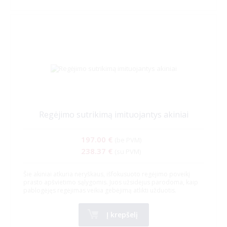
Regėjimo sutrikimą imituojantys akiniai
197.00 €
(be PVM)
238.37 €
(su PVM)
Šie akiniai atkuria neryškaus, išfokusuoto regėjimo poveikį
prasto apšvietimo sąlygomis. Juos užsidėjus parodoma, kaip
pablogėjęs regėjimas veikia gebėjimą atlikti užduotis.
Į krepšelį