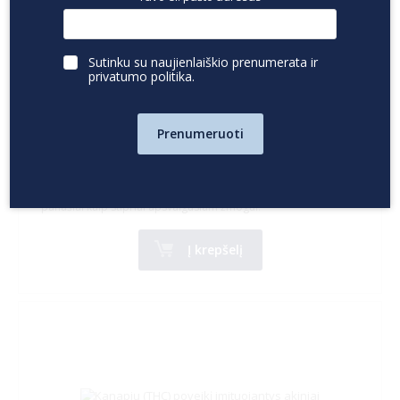
Alkoholio poveikį naktį nuo 2.6 iki 3.5 promilės
imituojantys akiniai
Sutinku su naujienlaiškio prenumerata ir
privatumo politika
.
197.00 €
(be PVM)
238.37 €
(su PVM)
Prenumeruoti
Šie akiniai atkuria labai stipraus apsvaigimo nuo alkoholio
poveikį, kai kraujyje esantis alkoholio kiekis siekia 2,6–3,5
promilės. Juos užsidėjus smarkiai iškraipomas regėjimas bei
orientacija, sutrinka pusiausvyra, koordinacija ir reakcija –
panašiai kaip stipriai apsvaigusiam žmogui.
Į krepšelį