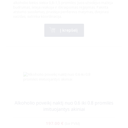
alkoholio kiekis siekia 0,8–1,5 promilės. Juos užsidėjus mažėja
budrumas, lėtėja reakcija ir iškraipomas regėjimas. Pakinta
atstumo suvokimas, prastėja periferinis matymas, dvejinasi
vaizdas, sutrinka koordinacija.
Į krepšelį
Alkoholio poveikį naktį nuo 0.6 iki 0.8 promilės
imituojantys akiniai
197.00 €
(be PVM)