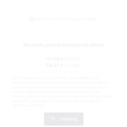
Narkotikų poveikį imituojantys akiniai
197.00 €
(be PVM)
238.37 €
(su PVM)
Šie akiniai imituoja įvairius efektus, atsirandančius dėl
narkotikų vartojimo arba vaistų perdozavimo, padedantys
pajusti, kaip tokios medžiagos veikia žmogaus gebėjimą
suvokti aplinką ir priimti sprendimus. Užsidėjus akinius,
jaučiama dezorientacija, regėjimo iškraipymai, sutrikęs erdvės
suvokimas, sumažėjusi koncentracija, galvos svaigulys ir
atminties sutrikimai.
Į krepšelį