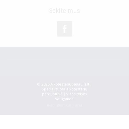
Sekite mus
© 2026 Alkotesteriupasaulis.lt |
Specializuota alkotesterių
parduotuvė | Visos teisės
saugomos.
e-solution:
Gaumina