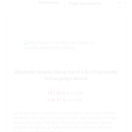
Rikiavimas
Pagal pavadinimą
Alkoholio poveikį dieną nuo 0.4 iki 0.6 promilės
imituojantys akiniai
197.00 €
(be PVM)
238.37 €
(su PVM)
Šie akiniai atkuria alkoholio poveikį dieną, kai kraujyje esantis
alkoholio kiekis siekia 0,4–0,6 promilės. Juos užsidėjus mažėja
budrumas, lėtėja reakcija ir iškraipomas regėjimas. Pakinta
atstumo suvokimas, prastėja periferinis matymas, dvejinasi
vaizdas, sutrinka koordinacija.