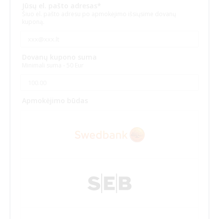
Jūsų el. pašto adresas*
Šiuo el. pašto adresu po apmokėjimo išsiųsime dovanų
ALKOHOLIO, NARKOTIKŲ TESTAI
kuponą.
Dovanų kupono suma
Minimali suma - 50 Eur
Alkoholio, narkotikų aptikimo testai
Apmokėjimo būdas
Alkoholio, narkotikų poveikį imituojantys akiniai