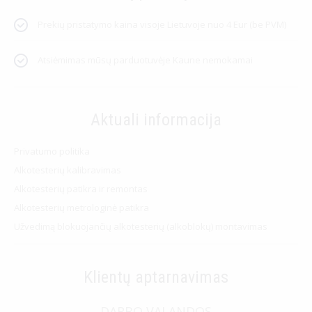
Prekių pristatymo kaina visoje Lietuvoje nuo 4 Eur (be PVM)
Atsiėmimas mūsų parduotuvėje Kaune nemokamai
Aktuali informacija
Privatumo politika
Alkotesterių kalibravimas
Alkotesterių patikra ir remontas
Alkotesterių metrologinė patikra
Užvedimą blokuojančių alkotesterių (alkoblokų) montavimas
Klientų aptarnavimas
DARBO VALANDOS