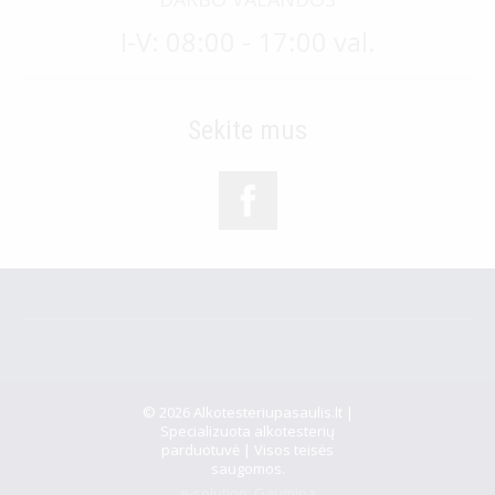
I-V: 08:00 - 17:00 val.
Sekite mus
© 2026 Alkotesteriupasaulis.lt |
Specializuota alkotesterių
parduotuvė | Visos teisės
saugomos.
e-solution:
Gaumina