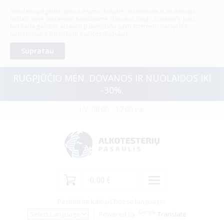
Siekdami pagerinti jūsų naršymo kokybę, statistiniais ir analitiniais
ALKOTESTERIAI
tikslais šioje svetainėje naudojame slapukus (ang. „cookies"). Juos
bet kada galėsite atšaukti pakeisdami savo interneto naršyklės
nustatymus ir ištrindami įrašytus slapukus.
Prekių katalogas
Supratau
Paieška
RUGPJŪČIO MĖN. DOVANOS IR NUOLAIDOS IKI
Profesionalūs alkotesteriai
-30%.
Paslaugos
I-V: 08:00 - 17:00 val.
Specialūs pasiūlymai
Alkotesteriai su metrologine patikra
Alkotesterių nuoma
Naujienos
0.00 €
Pasirinkite kalbą/
Apie mus
Choose language
:
Pusiau profesionalūs elektrocheminiai alkotesteriai
Powered by
Translate