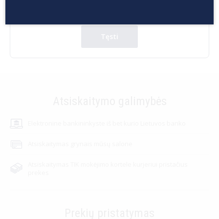
Tęsti
Atsiskaitymo galimybės
Elektronine bankininkyste iš bet kurio Lietuvos banko
Atsiskaitymas grynais mūsų salone
Atsiskaitymas TIK mokėjimo kortele kurjeriui pristačius
prekes
Prekių pristatymas