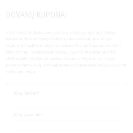
Dovanų kuponai
DOVANŲ KUPONAI
Vienkartiniai alkotesteriai
Kontaktai
Visos dovanos, įteikiamos su meile, yra neįkainojamos. Tačiau
kartais norisi leisti laisvę rinktis ir padovanoti tai, apie ką ilgai
svajojo, bet galbūt nedrįso pasidalinti. Dovanų kuponas tokiomis
akimirkomis – idealus pasirinkimas. Jis gali būti popierinis arba
elektroninis ir išrašomas pasirinktai sumai. Elektroninis – ypač
Transporto priemonių užvedimą blokuojantys
patogus tiems, kurių artimieji gyvena toli arba negalite jų pasveikinti
alkotesteriai
trokštamu metu.
Jūsų vardas*
Monetiniai alkotesteriai
Jūsų pavardė*
Priedai alkotesteriams