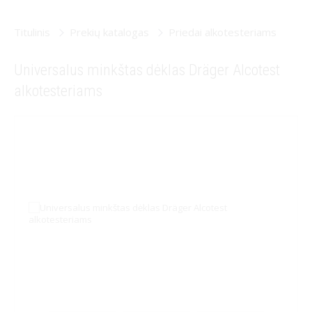
Dovanų kuponai
Titulinis
Prekių katalogas
Priedai alkotesteriams
Vienkartiniai alkotesteriai
Kontaktai
Universalus minkštas dėklas Dräger Alcotest
alkotesteriams
Transporto priemonių užvedimą blokuojantys
alkotesteriai
Monetiniai alkotesteriai
Priedai alkotesteriams