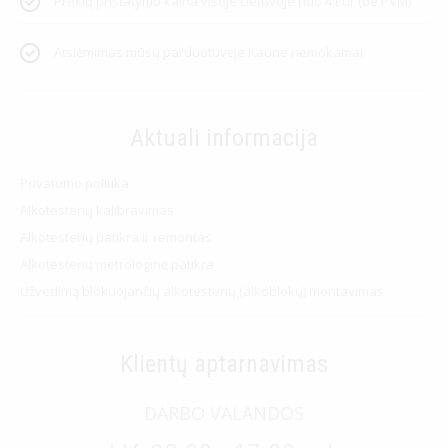
Prekių pristatymo kaina visoje Lietuvoje nuo 4 Eur (be PVM)
Atsiėmimas mūsų parduotuvėje Kaune nemokamai
Aktuali informacija
Privatumo politika
Alkotesterių kalibravimas
Alkotesterių patikra ir remontas
Alkotesterių metrologinė patikra
Užvedimą blokuojančių alkotesterių (alkoblokų) montavimas
Klientų aptarnavimas
DARBO VALANDOS