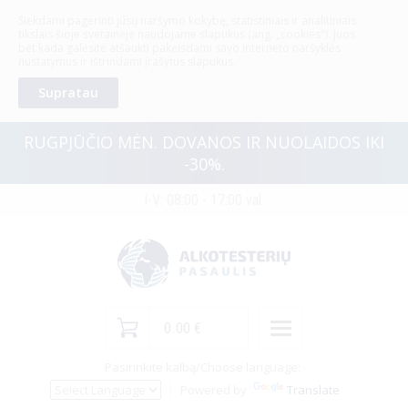
Siekdami pagerinti jūsų naršymo kokybę, statistiniais ir analitiniais
ALKOTESTERIAI
tikslais šioje svetainėje naudojame slapukus (ang. „cookies"). Juos
bet kada galėsite atšaukti pakeisdami savo interneto naršyklės
nustatymus ir ištrindami įrašytus slapukus.
Prekių katalogas
Supratau
Paieška
RUGPJŪČIO MĖN. DOVANOS IR NUOLAIDOS IKI
Profesionalūs alkotesteriai
-30%.
Paslaugos
I-V: 08:00 - 17:00 val.
Specialūs pasiūlymai
Alkotesteriai su metrologine patikra
Alkotesterių nuoma
Naujienos
0.00 €
Pasirinkite kalbą/
Apie mus
Choose language
:
Pusiau profesionalūs elektrocheminiai alkotesteriai
Powered by
Translate