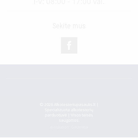
I-V: 08:00 - 17:00 val.
Sekite mus
© 2026 Alkotesteriupasaulis.lt |
Specializuota alkotesterių
parduotuvė | Visos teisės
saugomos.
e-solution:
Gaumina