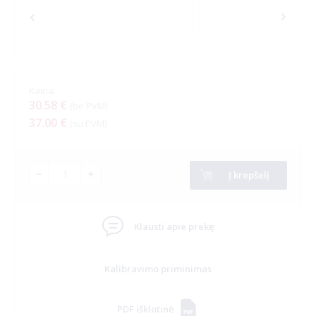
ALKOHOLIO, NARKOTIKŲ TESTAI
Kaina:
30.58 €
(be PVM)
Alkoholio, narkotikų aptikimo testai
37.00 €
(su PVM)
Į krepšelį
Alkoholio, narkotikų poveikį imituojantys akiniai
Klausti apie prekę
Kalibravimo priminimas
PDF išklotinė