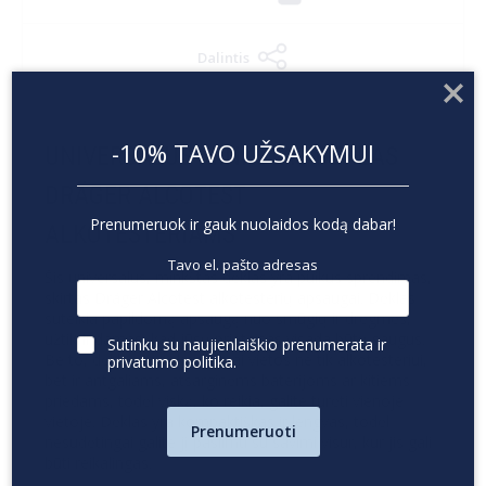
Dalintis
-10% TAVO UŽSAKYMUI
UNIVERSALUS MINKŠTAS DĖKLAS
DRÄGER ALCOTEST
Prenumeruok ir gauk nuolaidos kodą dabar!
ALKOTESTERIAMS
Tavo el. pašto adresas
Šis universalus, minkštas dėklas yra puikus sprendimas,
skirtas Dräger Alcotest alkotesterių apsaugai. Dėklas
suteikia papildomą apsaugą nuo smūgių ir drėgmės,
užtikrindamas, kad jūsų prietaisas visada būtų saugus.
Sutinku su naujienlaiškio prenumerata ir
Be to, dėkle yra pakankamai vietos ne tik alkotesteriui,
privatumo politika
.
bet ir antgaliams, atsarginėms baterijoms ar kitiems
priedams, todėl viską, ko reikia, galite turėti vienoje
vietoje. Dėklas yra kompaktiškas ir lengvas, todėl
Prenumeruoti
nesudėtingai galite jį pasiimti su savimi visur, kur jis gali
būti reikalingas.