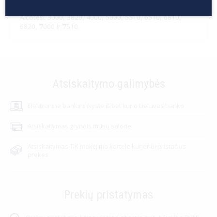
Priedas yra skirtas nurodytiems modeliams: Dräger
Alcotest 3000, 3820, 4000, 5000, 5510, 6510, 6810,
6820, 7000 ir 7510.
Atsiskaitymo galimybės
Elektronine bankininkyste iš bet kurio Lietuvos banko
Atsiskaitymas grynais mūsų salone
Atsiskaitymas TIK mokėjimo kortele kurjeriui pristačius
prekes
Prekių pristatymas